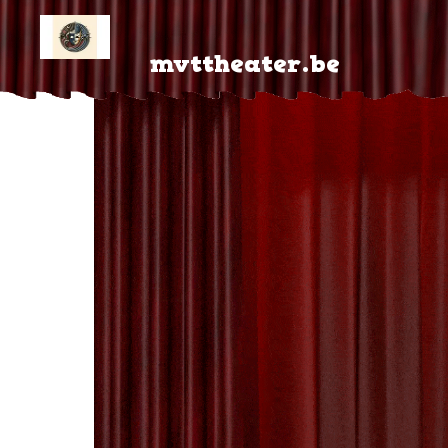
Skip
to
mvttheater.be
content
Co