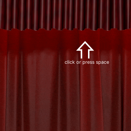
ntactformulier
click or press space
Ik ga akkoord met de
algemene voorwaarden.
Zet dit woord om in cijfers: Eenenvijftig