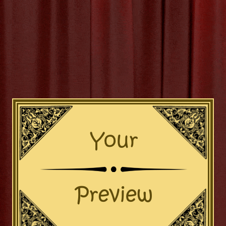
e Wit: Een Kunstenaar Met 
Passie
n De Wit: Een Kunstenaar met Passie en Visie Johan De Wit i
erde kunstenaar die bekend staat om zijn unieke stijl en creati
en getogen in België, heeft De Wit een passie voor kunst die al
ot uiting kwam. Zijn artistieke reis begon met eenvoudige potloo
en evolueerde
[more…]
racte concepten
,
eigentijds
,
emotionele lading
,
expressief
,
ged
ohan de wit kunstenaar
,
kunstenaar
,
levendige kleuren
,
me
ie
,
stijl
,
tijdloos
,
verfijnd
,
visie