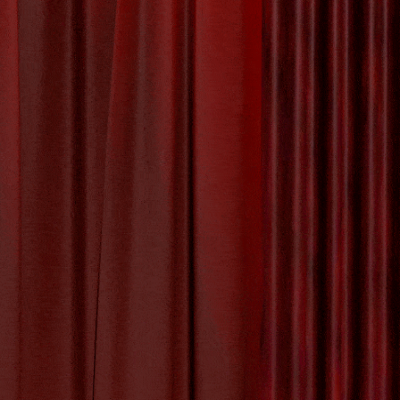
Visie En
s een
eve visie.
 op jonge
dtekeningen
urfde composities
,
nselijke emoties
,