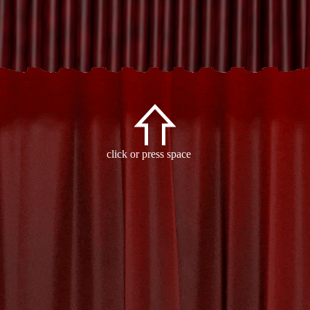
Archive
click or press space
- Category:
johan de wit
-