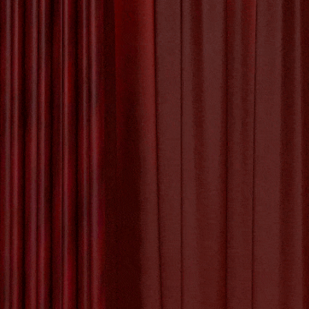
Het Proces van
Kunstwerk Maken
De Betoverende
Schoonheid van
de Kunst Appel
Johan D
De Kunst van Andy
Warhol: Een Icoon
van de Pop Art
Beweging
De Evolutie van
Joha
Creativiteit: Het
gerenomme
Digitale Schilderij
Geboren 
in de Kunstwereld
leeftijd t
De Kracht van
Geëngageerde
Kunst: Kunst met
een Missie
Tagged with:
abst
johan de wit
,
j
modernisme
,
pass