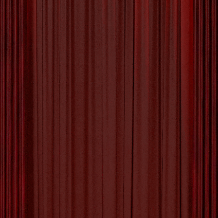
De Schoonheid van
Verschillende Culturen: Een
Verkenning van Diversiteit
De Pracht van Verschillende Culturen Culturele
diversiteit is een rijkdom die onze wereld kleur
geeft en ons verrijkt met unieke tradities, talen en
gewoonten. Elk land, elke regio en elke
gemeenschap heeft zijn eigen culturele identiteit
die bijdraagt aan de verscheidenheid van onze
samenleving. Door het omarmen van
verschillende culturen kunnen we onze horizon
Berichten
1
2
3
Volgende
verbreden
[more…]
paginering
Tagged with:
begrip
,
bijzonder
,
bruggen slaan
,
culturele