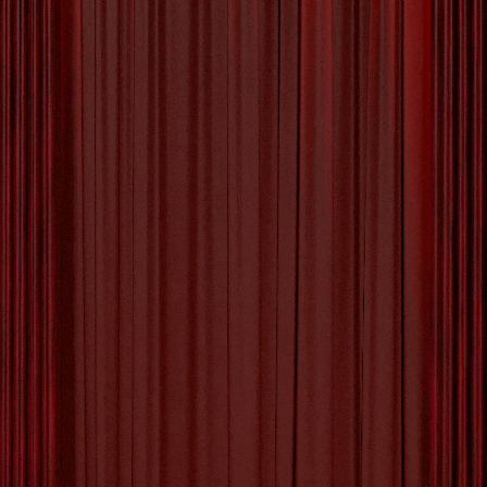
Leer de Kunst van
Portretfotografie Tijdens
Onze Workshop!
Ontdek de Magie van Portretfotografie: Volg
Onze Workshop! Portretfotografie is een
kunstvorm die de schoonheid en persoonlijkheid
van mensen vastlegt in beeld. Of je nu een
beginnende fotograaf bent of al ervaring hebt, het
maken van indrukwekkende portretten vereist
kennis en vaardigheid. Wil je je
fotografievaardigheden naar een hoger niveau
tillen en meer leren over
[more…]
Tagged with:
belichting
,
compositie
,
emoties
vastleggen
,
ervaren fotograaf
,
model regisseren
,