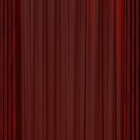
09 JULI 2026
BY
MVTTHEATER
‣
0 COMMENTS
De Magie van Glas Kunst:
Een Betoverende Wereld
van Creativiteit en Licht
De Betoverende Wereld van
Glaskunst
Glaskunst is een fascinerende vorm van artistieke
expressie die al eeuwenlang mensen over de hele
wereld betovert. Met zijn transparantie, helderheid en
veelzijdigheid biedt glas kunstenaars een uniek
medium om prachtige creaties te maken die zowel
decoratief als functioneel kunnen zijn.
De geschiedenis van glaskunst gaat terug tot de
oudheid, waar ambachtslieden al glasblazen