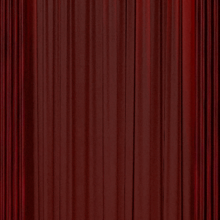
08 FEBRUARI 2026
BY
MVTTHEATER
‣
0
COMMENTS
De Intrigerende
Kunstwerken van Koen
Vanmechelen
De Fascinerende Kunstwerken
van Koen Vanmechelen
Koen Vanmechelen is een Belgische kunstenaar die
internationale bekendheid geniet vanwege zijn unieke
en fascinerende kunstwerken. Zijn werk staat bekend
om de combinatie van verschillende disciplines,
waaronder beeldhouwkunst, installaties en
performancekunst. Vanmechelen’s kunstwerken
verkennen thema’s als identiteit, diversiteit en evolutie,
vaak met een focus op de relatie tussen mens, dier en
natuur.