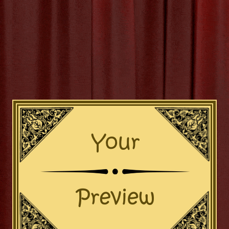
 2025
BY
MVTTHEATER
‣
0 COMMENTS
muleer Gezondheid en 
Edenred Sport e
d Sport en Cultuur: Stimulee
len
rt en Cultuur is een innovatief programma dat bedrijve
 bij het beoefenen van sport en het ontdekken van cult
en breed scala aan sport- en cultuurvoorzieningen,
op de werkvloer.