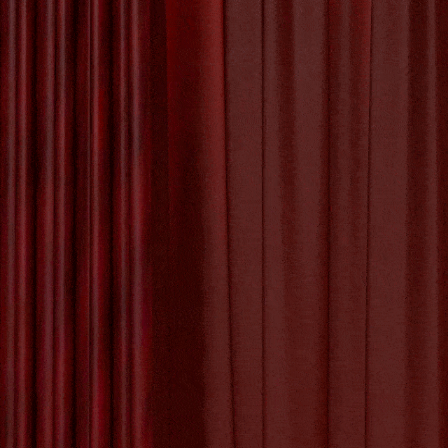
Prachtig
Kunstwerk aan de
17 OKTOBER
Muur
Sti
Creëren van een
Uniek Kunstwerk:
Het Proces van
Kunstwerk Maken
De Betoverende
Schoonheid van
de Kunst Appel
Edenre
De Kunst van Andy
Warhol: Een Icoon
van de Pop Art
Voorde
Beweging
De Evolutie van
Edenred Spo
Creativiteit: Het
ondersteunen
Digitale Schilderij
geven tot e
in de Kunstwereld
creativiteit 