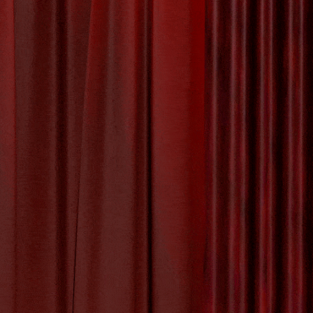
Creativiteit met
n Cultuur
r Werknemers met Gezonde
n de mogelijkheid biedt om hun werknemers te
urele activiteiten. Door werknemers toegang te
 stimuleert Edenred gezondheid, welzijn en