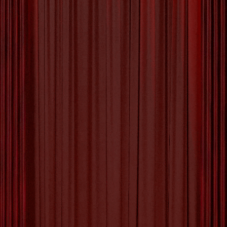
Ontdek de Magie van Vrijhof
Cultuur: Een Culturele
Beleving Vol Inspiratie
De Betoverende Wereld van Vrijhof Cultuur
Vrijhof Cultuur is een bruisend cultureel centrum
dat bekend staat om zijn diverse en inspirerende
programma’s. Gelegen in het hart van de stad,
biedt Vrijhof Cultuur een scala aan artistieke
activiteiten die zowel bewoners als bezoekers
aanspreken. Met een focus op muziek, theater,
film en kunst, weet Vrijhof Cultuur
[more…]
Tagged with:
artistieke activiteiten
,
concerten
,
creativiteit
,
culinaire specialiteiten
,
culturele