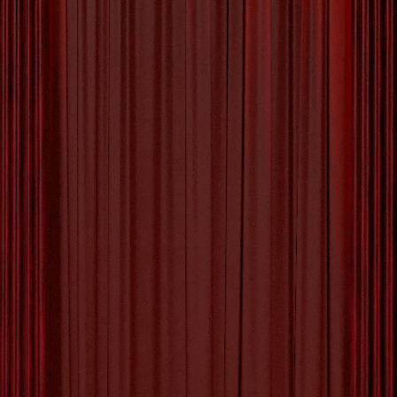
Culturele Schatten van
Vlaanderen: Een
Ontdekkingstocht door Kunst
en Erfgoed
Cultuur in Vlaanderen: Een Schat aan Kunst en
Erfgoed Vlaanderen, het culturele hart van
België, staat bekend om zijn rijke kunsttraditie en
historisch erfgoed. Van meesterwerken uit de
Vlaamse Primitieven tot hedendaagse
kunstenaars die internationale faam genieten, de
Vlaamse cultuurscene bruist van creativiteit en
diversiteit. De steden van Vlaanderen ademen
geschiedenis en cultuur. Antwerpen, met
[more…]
Tagged with:
antwerpen
,
architectuur
,
brugge
,