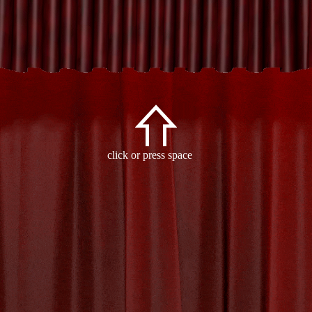
Archive
click or press space
- Tag:
expressieve vaardigheden
-