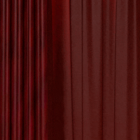
Prachtig
Kunstwerk aan de
Muur
Creëren van een
Uniek Kunstwerk:
Betove
Het Proces van
Kunstwerk Maken
De Betoverende
Schoonheid van
de Kunst Appel
Artikel: 
De Kunst van Andy
vorm van
Warhol: Een Icoon
leven
van de Pop Art
creativit
Beweging
De Evolutie van
Creativiteit: Het
Digitale Schilderij
Tagged with:
arr
in de Kunstwereld
vaardigheden
,
int
online reserveren
vaardigheden
,
te