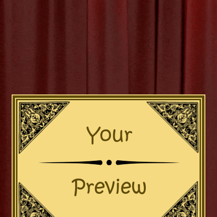
rende Belevingen: Kinderthea
Magie en Verbeelding
Kindertheater De Magie van Kindertheater Kindertheater is een 
 kunst die jonge geesten betovert en inspireert. Het brengt verh
 op het podium en opent de deur naar een wereld vol verbeeld
eit. In kindertheater draait alles om het creëren van een magisch
voor de jonge kijkers. Van kleurrijke
[more…]
angementen gezinnen en groepen
,
creativiteit
,
educatief
,
empa
eractief
,
kassa theater
,
kinderen
,
kindertheater
,
leeftijdsgroepen
 kaartjes
,
ouders
,
peuters
,
plezier
,
poppenvoorstellingen
,
qu
lefonisch bestellen kaartjes
,
theater
,
ticketverkoopplatforms
,
ti