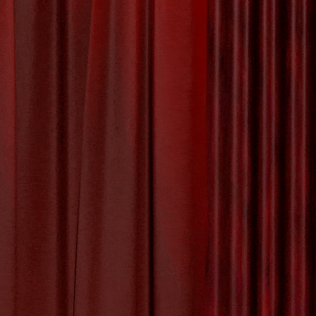
ter vol
bijzondere
alen tot
ing en
e ervaring
thie
,
expressieve
,
leerzaam
,
magie
,
ality time
,
sociale
eners
,
verbeelding
,