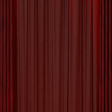
Creëer Magische
Herinneringen met
Onvergetelijke Speciale
Evenementen
Speciale Evenementen: Voeg Magie Toe aan
Elke Gelegenheid Speciale evenementen
vormen een unieke gelegenheid om bijzondere
momenten te vieren en herinneringen te creëren
die een leven lang meegaan. Of het nu gaat om
een verjaardagsfeest, huwelijk,
bedrijfsevenement of jubileum, het organiseren
van een speciaal evenement brengt mensen
samen en zorgt voor onvergetelijke ervaringen.
Bij het
[more…]
Tagged with:
bedrijfsevenement
,
catering
,
decoraties
,
entertainment
,
gasten verrukken
,
gelegenheid
,