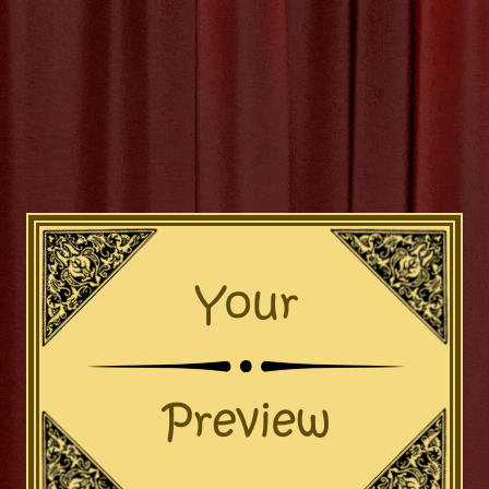
je Artistieke Zelf met een C
Uitje
ef Uitje: Laat je Inspireren en Ontdek je Talent Op zoek naar ee
iviteit prikkelt en je artistieke kant naar boven brengt? Dan is een
recies wat je nodig hebt! Of je nu al ervaring hebt met kunst en c
activiteiten of gewoon op zoek bent naar een nieuwe
[more…]
emschikken
,
creatief uitje
,
creatieve activiteiten
,
fotografiewo
eramiekworkshop
,
kunst
,
ontspannen
,
plezier hebben
,
talent
,
v
ren
Categor