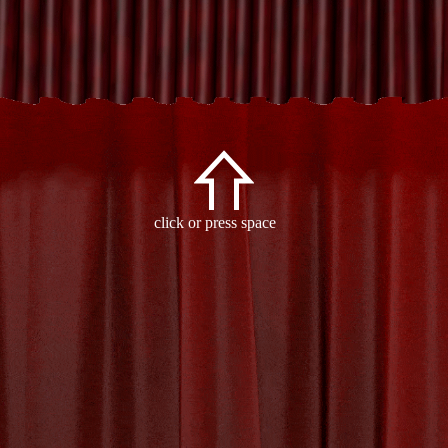
Archive
click or press space
- Tag:
keramiekworkshop
-