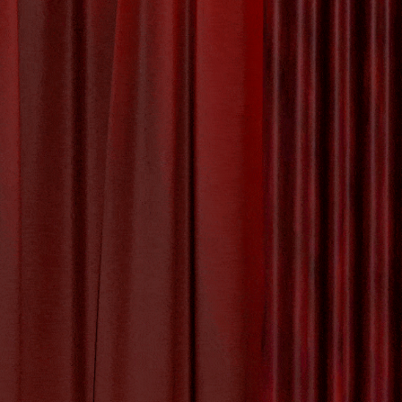
reatief
n uitje dat
 creatief
reatieve
rkshop
,
inspireren
,
aardigheden leren
,
y:
Uncategorized