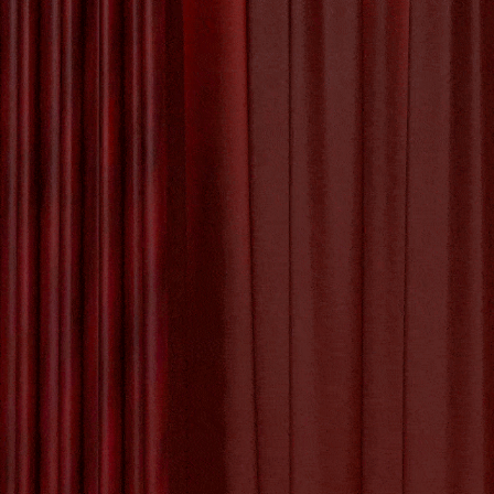
Het Proces van
Kunstwerk Maken
De Betoverende
Schoonheid van
Ontdek 
de Kunst Appel
De Kunst van Andy
Warhol: Een Icoon
van de Pop Art
Beweging
Een Creati
De Evolutie van
je creat
Creativiteit: Het
uitje p
Digitale Schilderij
in de Kunstwereld
De Kracht van
Geëngageerde
Tagged with:
blo
Kunst: Kunst met
juwelen maken
,
k
een Missie
workshop schilde