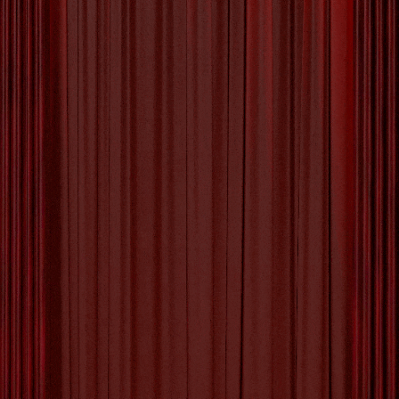
De Creatieve Wereld van
Fotografie Kunstenaars:
Meesterwerken Vastgelegd
door de Lens
Artikel: Fotografie Kunstenaars Fotografie
Kunstenaars: Meesterwerken Vastgelegd door
de Lens De wereld van fotografie is een
boeiende en creatieve ruimte waar kunstenaars
hun verhalen en visies vastleggen met behulp
van een camera. Fotografie kunstenaars zijn
meesters in het vastleggen van momenten,
emoties en schoonheid op unieke wijze. Elke
foto vertelt een verhaal, elke compositie is
[more…]