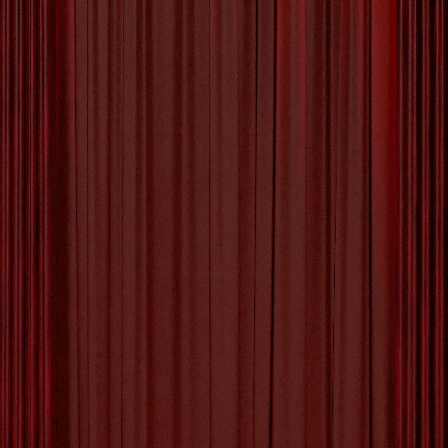
De Kracht van Creatief
Denken: Ontdek Je Creatieve
Potentieel
Het Belang van Creatief Denken: Laat Je
Verbeelding de Vrije Loop Creëren, innoveren,
out-of-the-box denken – allemaal termen die
verwijzen naar het vermogen om creatief te zijn.
Creatief denken is essentieel in zowel
persoonlijke als professionele contexten. Het
stelt ons in staat om problemen op te lossen,
nieuwe ideeën te genereren en originele
oplossingen te
[more…]
Tagged with:
buiten comfortzone treden
,
creatief