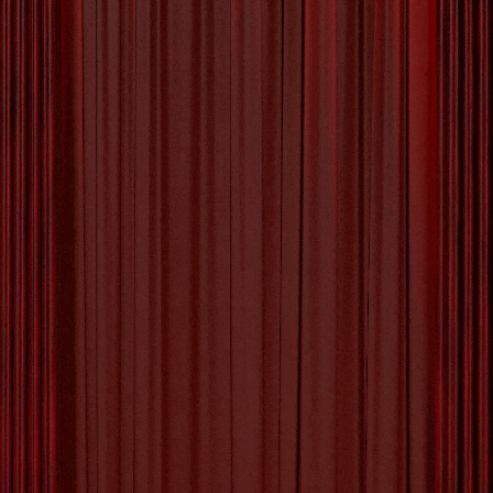
Wereld van Surrealisme
Kunst
De Betoverende Wereld van Surrealisme Kunst
Het surrealisme, een kunststroming die ontstond
in de vroege 20e eeuw, heeft de wereld van
kunst en creativiteit op zijn kop gezet. Met zijn
nadruk op droomachtige beelden, onverwachte
combinaties en het onderbewuste, heeft het
surrealisme kunstenaars geïnspireerd om buiten
de grenzen van de realiteit te treden en nieuwe
[more…]
Tagged with:
artistieke expressie
,
automatisme
,
bizarre
details
,
conventionele denkwijzen uitdagen
,
creativiteit
,
droomachtige beelden
,
grenzen verleggen
,
kunststroming
,
max ernst
,
metaforen
,
mysterie
,
nieuwe perspectieven verkennen
,
onderbewuste
,
onverwachte combinaties
,
realistische elementen
,
rené