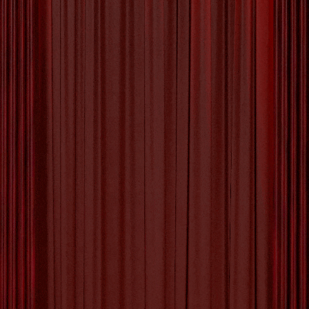
Ontdek de Magie van Schilderen tijdens een Bob
Ross Schilderworkshop Ben je op zoek naar een
creatieve en ontspannende activiteit om je
artistieke kant te ontdekken? Overweeg dan
eens om deel te nemen aan een Bob Ross
schilderworkshop. Deze workshops zijn
geïnspireerd op de legendarische schilder en
presentator Bob Ross, die bekend staat om zijn
[more…]
Tagged with:
bob ross
,
bob ross schilderworkshop
,
canvas
,
comfortabele setting
,
concentratie verbeteren
,
creativiteit stimuleren
,
detail schilderen
,
gedempt licht
,
geduldig zijn
,
happy little trees
,
instructies opvolgen
,
kalmerende muziek
,
landschapsschilderij
,
nat-in-nat
techniek
,
olieverf
,
rustige sfeer
,
schilderworkshop
,
stress verminderen
,
wet-on-wet techniek
Category:
Uncategorized