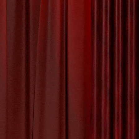
ëren van
umbouw is
 magie van
hter de
uwen van
n
,
podia
,
podium
,
ecten
,
structuren
,