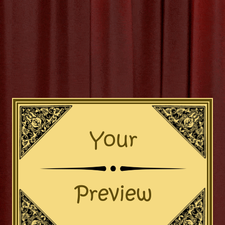
e van Podiumbouw: Het Cre
Theatrale Kunstwerken
 van Podiumbouw: Het Creëren van Magie op het Podium Podi
tieel onderdeel van het theater. Het vormt de basis waarop de
dium tot leven komt en waarop acteurs hun kunsten vertonen. Ac
n werken getalenteerde vakmensen aan het ontwerpen en bo
podia die perfect aansluiten bij
[more…]
eurs
,
bouwen
,
creativiteit
,
functionaliteit
,
materialen
,
ontwerpe
diumontwerpen
,
productie
,
regisseurs
,
sfeer
,
speciale eff
ten
,
theater
,
theatervoorstellingen
,
thema
,
uniek ontwerp
,
visie