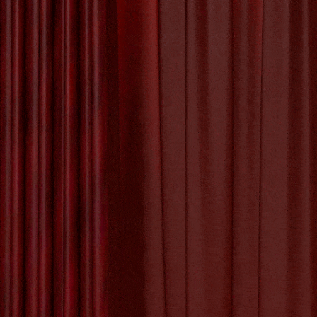
Prachtig
Kunstwerk aan de
Muur
Creëren van een
Uniek Kunstwerk:
De Magi
Het Proces van
Kunstwerk Maken
De Betoverende
Schoonheid van
de Kunst Appel
De Kunst
De Kunst van Andy
een essen
Warhol: Een Icoon
het po
van de Pop Art
scherme
Beweging
De Evolutie van
Creativiteit: Het
Digitale Schilderij
in de Kunstwereld
Tagged with:
act
podiumbouw
,
po
technische vereis