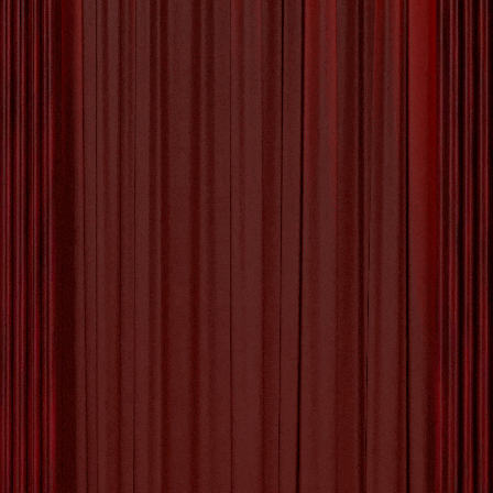
De Magie van de Appel
Kunstenaar: Creatieve
Meesterwerken in Fruitvorm
De Appel Kunstenaar: Creativiteit in de
Fruitwereld Appels zijn niet alleen heerlijk om te
eten, maar kunnen ook dienen als canvas voor
creatieve uitingen. De opkomst van de ‘appel
kunstenaar’ heeft de fruitwereld op zijn kop
gezet, met kunstwerken die zowel verbluffend
als eetbaar zijn. De appel kunstenaar is een
kunstenaar die zijn talenten gebruikt
[more…]
Tagged with:
abstract
,
appel kunstenaar
,
cobra-
beweging
,
emoties
,
energie
,
expressieve schilderijen
,
invloedrijk
,
levendige penseelstreken
,
moderne