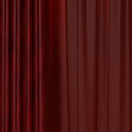
Het Proces van
De In
Kunstwerk Maken
Ensor
De Betoverende
Schoonheid van
de Kunst Appel
De Kunst van Andy
De Kunstw
Warhol: Een Icoon
geboren 
van de Pop Art
kunstwerk
Beweging
Zijn werk
De Evolutie van
Creativiteit: Het
Digitale Schilderij
in de Kunstwereld
Tagged with:
car
De Kracht van
iconische motiev
Geëngageerde
kunstwerken
,
mas
Kunst: Kunst met
symboliek
,
symbo
een Missie