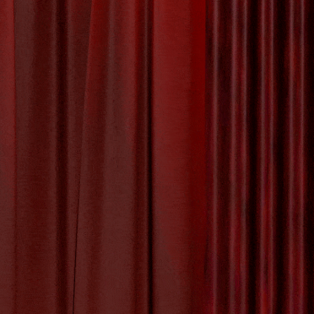
 James
erwerk
mes Ensor,
rigerende
rrealisme.
dat tot op
sionisme
,
graficus
,
r
,
kleurcontrasten
,
asten
,
surrealisme
,
y:
Uncategorized