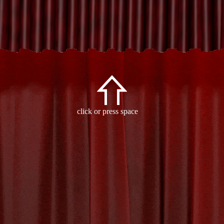
Archive
click or press space
- Tag:
sterke contrasten
-