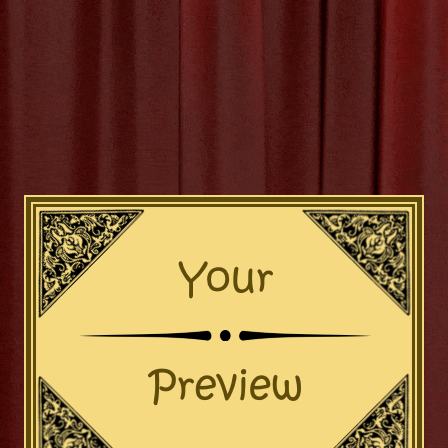
trigerende Kunstwerken van
: Een Surrealistisch Meest
erken van James Ensor: Een Meester van Het Surrealisme Ja
in 1860 in Oostende, België, staat bekend om zijn unieke en int
en die een belangrijke rol spelen in de ontwikkeling van het su
 is doordrenkt met symboliek, satire en een gevoel van mysterie 
de dag van
[more…]
navalsmotieven
,
christus te brussel
,
compositie
,
etser
,
expres
en
,
identiteit
,
james ensor
,
james ensor kunstwerken
,
kleu
kers
,
mysterie
,
patronen
,
realiteit en fictie
,
satire
,
sterke contr
lisme
,
texturen
,
thematiek
Categor