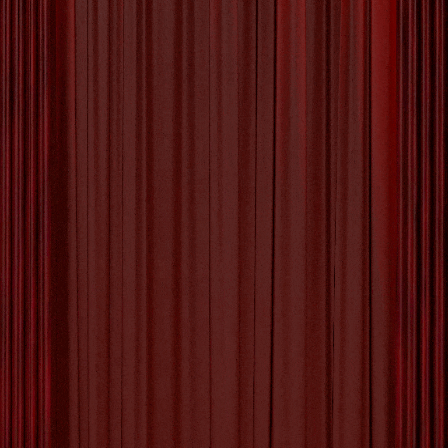
De Betoverende Wereld van
Toneelstukken: Emotie en
Verbeelding op het Podium
De Magie van Toneelstukken: Een Wereld Vol
Verbeelding en Emotie Toneelstukken vormen
een essentieel onderdeel van de rijke wereld van
theater. Met hun unieke vermogen om verhalen
tot leven te brengen, emoties te tonen en het
publiek mee te nemen op een reis vol
verbeelding, hebben toneelstukken een tijdloze
aantrekkingskracht die generaties lang blijft
bestaan.
[more…]
Tagged with:
acteerprestaties
,
balans tussen dialogen
en actie
,
belichting
,
boeiend en origineel verhaal
,
decorontwerp
,
decors
,
dialogen
,
emotie
,