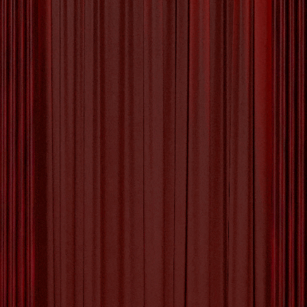
De Betoverende Wereld van
Escher’s Kunst: Optische
Illusies en Verbeelding
De Fascinerende Kunst van Escher: Een Wereld
van Optische Illusies De Nederlandse
kunstenaar Maurits Cornelis Escher, beter
bekend als Escher, staat bekend om zijn unieke
en intrigerende kunstwerken die de grenzen van
realiteit en verbeelding vervagen. Zijn werk wordt
gekenmerkt door complexe geometrische
patronen, onmogelijke constructies en optische
illusies die de kijker uitdagen en verwonderen.
[more…]