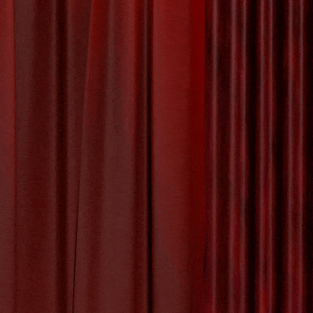
unst: Een Divers
rfgoed