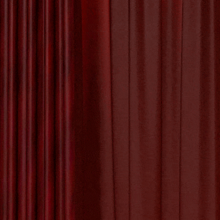
de Kunst Appel
De Kunst van Andy
28 FEBRUAR
Warhol: Een Icoon
De 
van de Pop Art
Beweging
De Evolutie van
Creativiteit: Het
Digitale Schilderij
in de Kunstwereld
De Kracht van
Geëngageerde
Kunst: Kunst met
een Missie
De Visionaire
Wereld van
Hedendaagse
Kunstenaars