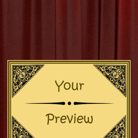
I 2026
BY
MVTTHEATER
‣
0 COMMENTS
Schat van Belgische K
en Creatief E