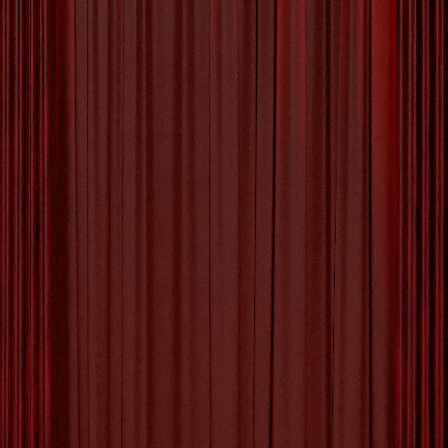
Wereld van Fotokunst
De Schoonheid van Fotokunst
Fotografie is een kunstvorm die al decennialang
mensen over de hele wereld in vervoering brengt. Door
middel van een camera kunnen fotografen momenten
vastleggen die anders verloren zouden gaan, en zo de
schoonheid van het alledaagse tot leven brengen.
Fotokunst gaat echter verder dan alleen het vastleggen
van beelden; het is een manier om emoties over te
brengen, verhalen te vertellen en de kijker te raken.
Wat fotokunst zo bijzonder maakt, is de unieke manier
waarop fotografen spelen met licht, compositie en
onderwerp om een boodschap over te brengen. Of het
nu gaat om abstracte patronen, adembenemende
landschappen of intieme portretten, elke foto vertelt zijn
eigen verhaal en roept verschillende emoties op bij de
toeschouwer.