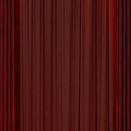
COMMENTS
Betoverende
Openluchtvoorstellingen:
Theatermagie in de
Buitenlucht
Openluchtvoorstellingen: De
Magie van Theater in de
Buitenlucht
Er is iets betoverends aan theater dat plaatsvindt in de
open lucht. De combinatie van de natuurlijke omgeving
en live optredens creëert een unieke ervaring die
zowel acteurs als publiek in vervoering brengt. Of het
nu gaat om een klassiek toneelstuk, een muzikaal
optreden of een dansvoorstelling,
openluchtvoorstellingen hebben een speciale charme