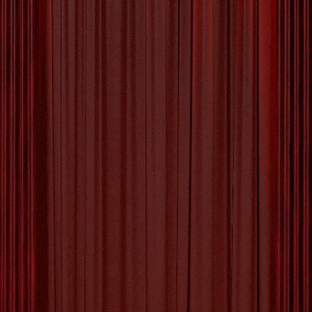
Ontdek de Magie van
Museumkunst: Een Reis door
Creativiteit en Cultuur
Ontdek de Pracht van Kunst in Musea Kunst is
een universele taal die emoties kan uitdrukken
en verhalen kan vertellen zonder woorden.
Musea spelen een essentiële rol bij het bewaren,
tentoonstellen en promoten van verschillende
vormen van kunst. Of je nu een liefhebber bent
van schilderijen, beeldhouwwerken, fotografie of
moderne installaties, er is voor ieder
[more…]
Berichten
1
2
3
Volgende
paginering
Tagged with:
artistieke expressie
,
beeldhouwwerken
,
creativiteit
,
cultureel erfgoed
,
diversiteit
,
educatief
,
ervaring
,
fotografie
,
inspiratie
,
kunst
,
kunstenaars
,