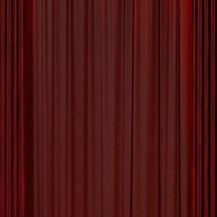
Ontdek de Creatieve Wereld
van Ballonkunst: Volg een
Inspirerende Ballon
Workshop!
Ontdek de Magie van Ballonkunst: Een Ballon
Workshop Ballonkunst is een unieke vorm van
creativiteit die zowel jong als oud betovert. Met
slechts een paar simpele ballonnen en wat
handigheid kunnen prachtige creaties worden
gemaakt die de verbeelding prikkelen en een
Berichten
1
2
…
8
Volgende
glimlach op ieders gezicht toveren. Een ballon
paginering
workshop is de perfecte gelegenheid om deze
[more…]