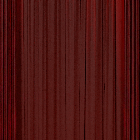
30 SEPTEMBER 2025
BY
MVTTHEATER
‣
0
COMMENTS
Ontdek de Kracht van
Samenwerking met
Schapen Hoeden
Teambuilding