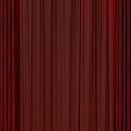
01 OKTOBER 2025
BY
MVTTHEATER
‣
0
COMMENTS
De Magie van
Schilderkunst: Een
Betoverende Wereld van
Creativiteit
De Schoonheid van
Schilderkunst: Een Tijdloze
Uiting van Creativiteit
Schilderkunst, een van de oudste vormen van
artistieke expressie, heeft door de eeuwen heen
bewondering en verwondering opgeroepen. Van de
meesterwerken van de oude meesters tot de moderne
abstracte composities, schilderijen hebben altijd een