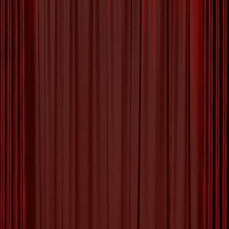
Betoverende Wereld van Art
Nouveau Kunst
Art Nouveau Kunst: Een Tijdloze Stijl van
Creativiteit en Elegante Vormgeving Art
Nouveau, ook bekend als Jugendstil, is een
artistieke stroming die zijn hoogtepunt beleefde
aan het einde van de 19e en het begin van de
20e eeuw. Deze stijl van kunst en design staat
bekend om zijn elegante vormen, organische
motieven en verfijnde details.
[more…]
Tagged with:
architectuur
,
art nouveau
,
art nouveau
kunst
,
artistieke stroming
,
asymmetrische
composities
,
belgië
,
beweging
,
bloemen
,
dieren
,
dynamiek
,
elegante vormen
,
gebogen lijnen
,
glas-in-
loodramen
,
henry van de velde
,
horta museum
brussel
,
innovatieve technieken
,
jugendstil
,
materialen
,
meubelontwerp
,
natuurlijke wereld
,
organische