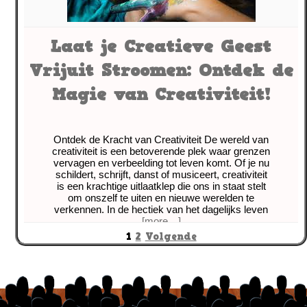
Laat je Creatieve Geest
Vrijuit Stroomen: Ontdek de
Magie van Creativiteit!
Ontdek de Kracht van Creativiteit De wereld van
creativiteit is een betoverende plek waar grenzen
vervagen en verbeelding tot leven komt. Of je nu
schildert, schrijft, danst of musiceert, creativiteit
is een krachtige uitlaatklep die ons in staat stelt
om onszelf te uiten en nieuwe werelden te
verkennen. In de hectiek van het dagelijks leven
[more…]
Berichten
1
2
Volgende
paginering
Tagged with:
'creatief
,
belonend
,
creativiteit
,
dromen
,
emoties
,
experimenteren
,
ideeën
,
innovatie
,
inspiratie
,
kracht
,
kunstwerk
,
ontspannen
,
oplossingen
,
recept
,