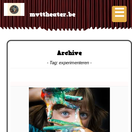
Skip
to
☰
content
mvttheater.be
click or press space
Over ons
Contact
Archive
- Tag:
experimenteren
-