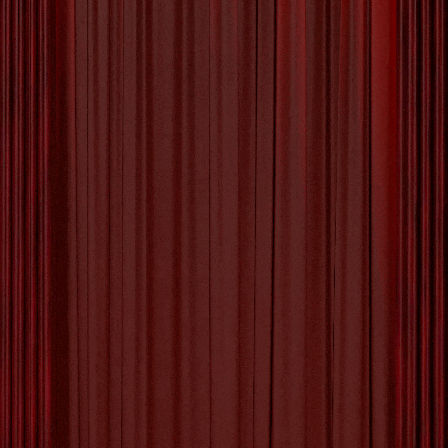
Ontdek de Voordelen van Workshops bij VDAB
VDAB, de Vlaamse Dienst voor
Arbeidsbemiddeling en Beroepsopleiding, biedt
een breed scala aan workshops aan die
werkzoekenden en werknemers kunnen helpen
bij hun professionele ontwikkeling. Of je nu op
zoek bent naar een nieuwe baan, je
vaardigheden wilt verbeteren of gewoon wilt
groeien in je carrière, de workshops
[more…]
Tagged with:
actief deelnemen
,
carrière
,
cv opstellen
,
digitale vaardigheden
,
inschrijven
,
instructies opvolgen
,
investeren in groei
,
kostenloos
,
leiderschapsvaardigheden
,
loopbaan
,
persoonlijke
ontwikkeling
,
professionele ontwikkeling
,
punctueel
zijn
,
respect tonen
,
sollicitatiegesprek
,
sollicitatietraining
,
toewijding tonen
,
vaardigheden
verbeteren
,
vdab
,
vlaanderen
,
vragen stellen
,
workshops
,
workshops vdab
Category:
Uncategorized