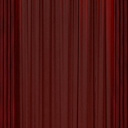
Ontdek de Voordelen van Workshops bij VDAB
VDAB, de Vlaamse Dienst voor
Arbeidsbemiddeling en Beroepsopleiding, biedt
een breed scala aan workshops aan die
werkzoekenden en werknemers kunnen helpen
bij hun professionele ontwikkeling. Of je nu op
zoek bent naar een nieuwe baan, je
vaardigheden wilt verbeteren of gewoon wilt
groeien in je carrière, de workshops
[more…]
Tagged with:
actief deelnemen
,
carrière
,
cv opstellen
,
digitale vaardigheden
,
inschrijven
,
instructies opvolgen
,
investeren in groei
,
kostenloos
,
leiderschapsvaardigheden
,
loopbaan
,
persoonlijke
ontwikkeling
,
professionele ontwikkeling
,
punctueel
zijn
,
respect tonen
,
sollicitatiegesprek
,
sollicitatietraining
,
toewijding tonen
,
vaardigheden
verbeteren
,
vdab
,
vlaanderen
,
vragen stellen
,
workshops
,
workshops vdab
Category:
Uncategorized