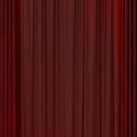
De Pracht van Hoofse
Cultuur: Ridderlijkheid en
Hofsheid in de Middeleeuwen
Hoofse Cultuur: De Verfijnde Wereld van
Ridderlijkheid en Hofsheid Hoofse cultuur, ook
wel bekend als hoffelijkheidscultuur, bloeide op
tijdens de middeleeuwen en vormde een
belangrijk aspect van het leven aan
vorstenhoven en onder de adel. Deze verfijnde
cultuur draaide om idealen van ridderlijkheid,
liefde en hofsheid en legde de basis voor de
ontwikkeling van literatuur,
[more…]
Tagged with:
beleefdheid
,
eerlijkheid
,
etiquette
,
goede