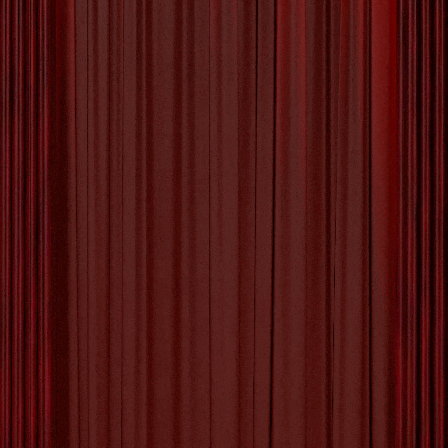
Laat je Creatieve Geest
Vrijuit Stroomen: Ontdek de
Magie van Creativiteit!
Ontdek de Kracht van Creativiteit De wereld van
creativiteit is een betoverende plek waar grenzen
vervagen en verbeelding tot leven komt. Of je nu
schildert, schrijft, danst of musiceert, creativiteit
is een krachtige uitlaatklep die ons in staat stelt
om onszelf te uiten en nieuwe werelden te
verkennen. In de hectiek van het dagelijks leven
[more…]
Tagged with:
'creatief
,
belonend
,
creativiteit
,
dromen
,
emoties
,
experimenteren
,
ideeën
,
innovatie
,
inspiratie
,
kracht
,
kunstwerk
,
ontspannen
,
oplossingen
,
recept
,