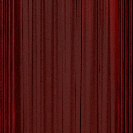
De Passie van de Spaanse
Kunstenaar: Een Artistieke
Ontdekking
Artikel: Spaanse Kunstenaar De Passie van de
Spaanse Kunstenaar Spanje, een land
doordrenkt met geschiedenis en cultuur, heeft
door de eeuwen heen vele getalenteerde
kunstenaars voortgebracht. De Spaanse
kunstenaar staat bekend om zijn passie,
expressiviteit en unieke stijl die de zintuigen
prikkelt. Van de meesterwerken van Salvador
Dalí tot de kleurrijke schilderijen van Pablo
Picasso,
[more…]
Tagged with:
architectuur
,
artistieke disciplines
,
beeldhouwkunst
,
beeldhouwwerk
,
cultureel erfgoed
,
emoties
,
emoties vastleggen
,
expressiviteit
,
flamenco
,