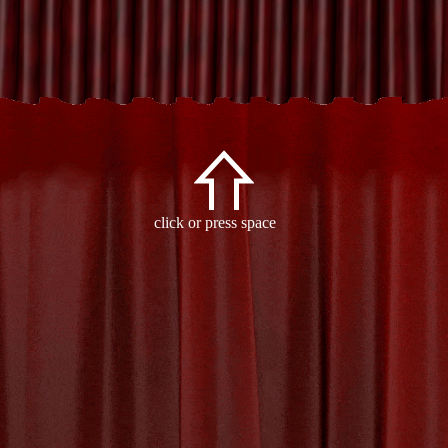
orized
click or press space
S 2025
BY
MVTTHEATER
‣
0 COMMENTS