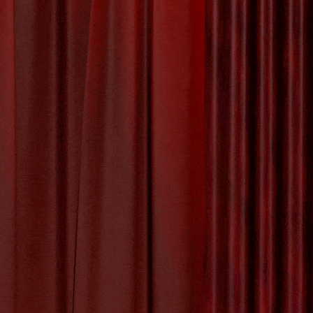
 Schilderij: Een
tatement
hilderijen
 verbeelding te prikkelen. Grote abstracte
posante aanwezigheid en expressieve vormen.
statement maken in elk interieur. De kleuren,
diepe indruk achterlaten op de kijker en een
terpretatie die ze bieden. Elk individu kan zijn
r elk kunstwerk een unieke ervaring wordt.
rote abstracte schilderijen hebben de potentie
eren. Door te kiezen voor een groot abstract