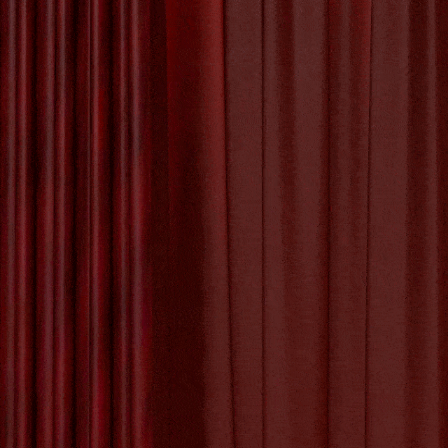
Pr
Het Proces van
Kunstwerk Maken
De Betoverende
Schoonheid van
de Kunst Appel
De Kunst van Andy
Warhol: Een Icoon
De Sch
van de Pop Art
Beweging
Abstracte k
De Evolutie van
schilderije
Creativiteit: Het
Digitale Schilderij
Een groot ab
in de Kunstwereld
lijnen en t
De Kracht van
gevoel van 
Geëngageerde
Kunst: Kunst met
Wat abstract
een Missie
eigen beteke
Of het nu ga
om een ruim