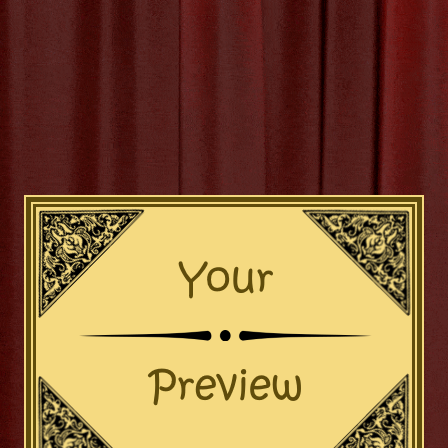
achtig Groot Abstract
Kunstzinnige S
oonheid van Grote Abstracte Sc
unst heeft de kracht om emoties op te roepen en de
n nemen deze impact naar een hoger niveau door hun im
stract schilderij kan een ruimte transformeren en een 
exturen die op het doek worden vastgelegd, kunnen een 
verwondering oproepen.
e schilderijen zo fascinerend maakt, is de vrijheid van in
nis vinden in de abstracte vormen en patronen, waardoo
at om bold kleurenpaletten of subtiele penseelstreken, g
te tot leven te brengen en de creativiteit te stimul