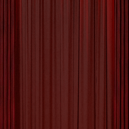
Een Culturele Schat uit
Friesland
De Schoonheid van Friese Kunst Friesland, een
provincie doordrenkt van cultuur en traditie,
herbergt een schat aan artistieke talenten die de
unieke essentie van deze regio weerspiegelen.
Friese kunst, met zijn diepe wortels in de lokale
geschiedenis en landschap, vormt een belangrijk
onderdeel van de culturele identiteit van de
Friezen. Van schilderkunst tot beeldhouwwerk en
[more…]
Tagged with:
artistieke talenten
,
authenticiteit
,
creativiteit
,
cultureel erfgoed
,
cultuur
,
diversiteit
,
experimenten
,
expressie
,
folklore
,
fries kunst
,
friese
kunst
,
friese kunstenaars
,
innovatie
,
kleuren
,
landschap
,
lokale materialen
,
moderne invloeden
,
originaliteit
,
traditie
,
vakmanschap