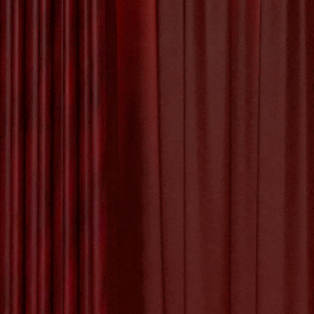
Het Proces van
Kunstwerk Maken
De Betoverende
De Bet
Schoonheid van
de Kunst Appel
De Kunst van Andy
Warhol: Een Icoon
van de Pop Art
Beweging
Entertai
essent
De Evolutie van
luistere
Creativiteit: Het
entert
Digitale Schilderij
in de Kunstwereld
De Kracht van
Geëngageerde
Kunst: Kunst met
Tagged with:
ac
een Missie
filmmakers
,
film
ontspanning
,
plez