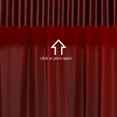
Archive
click or press space
- Tag:
live-optredens
-