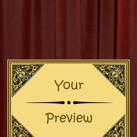
overende Wereld van Enterta
Ontspanning en Vermaak
nment: Het Belang van Ontspanning en Vermaak Entertainment s
iële rol in ons dagelijks leven. Of het nu gaat om het kijken naar
n naar muziek, het bijwonen van live-optredens of het lezen va
ainment biedt ons de broodnodige ontspanning en vermaak. Door
omringen met vormen van entertainment kunnen we
[more…]
tiefilm
,
boeken
,
comedyshow
,
concerten
,
creativiteit
,
emoti
s
,
inspiratie
,
kunstenaars
,
live-optredens
,
musicals
,
muz
ier
,
schrijvers
,
sociale functie
,
stress
,
theaterstuk
,
verbeelding
,
v
Categor