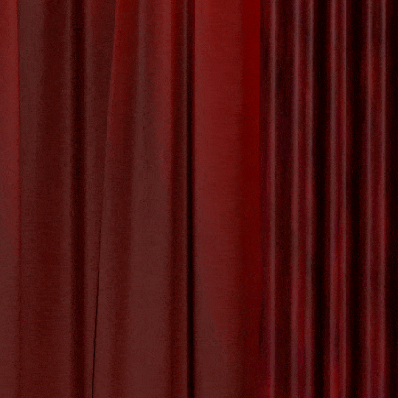
inment:
peelt een
 films,
n boeken,
 ons te
es
,
entertainment
,
iek
,
muzikanten
,
ermaak
,
vreugde
y:
Uncategorized