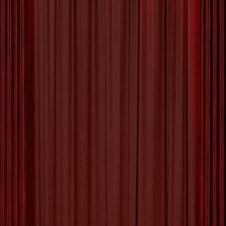
De Verrijkende Kracht van
Cultuur: Een Blik op Kunst
en Tradities
De Belangrijkheid van Cultuur in Onze
Samenleving Cultuur vormt de essentie van
onze samenleving en speelt een cruciale rol in
het definiëren van wie we zijn en waar we voor
staan. Het omvat niet alleen kunst, muziek en
literatuur, maar ook tradities, normen en waarden
die generaties lang zijn doorgegeven. Cultuur is
een bindmiddel dat
[more…]
Tagged with:
artistieke ontwikkeling
,
creatieve sector
,
creativiteit
,
cultuur
,
cultuur'
,
cultuureducatie
,