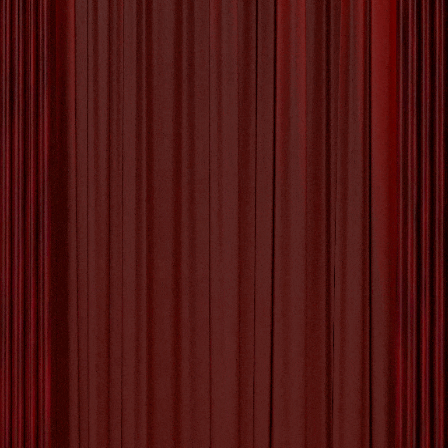
Creatief Samen: Ontdek de
Magie van een Workshop
voor 2
Workshop voor 2: Samen creatief bezig zijn Een
workshop volgen is niet alleen leerzaam, maar
ook een leuke manier om samen tijd door te
brengen. Een workshop voor 2 personen biedt
de perfecte gelegenheid om samen creatief
bezig te zijn en nieuwe dingen te ontdekken. Of
je nu met je partner, vriend(in) of familielid
deelneemt,
[more…]
Tagged with:
2 personen
,
artistieke kant verkennen
,
communicatie
,
creatief bezig zijn
,
creatieve