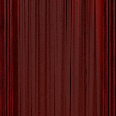
Het Belang van Educatieve
Programma’s voor
Leerlingen in België
Educatieve Programma’s: Het Belang van Leren
Buiten de Klas Educatieve Programma’s: Het
Belang van Leren Buiten de Klas Educatieve
programma’s spelen een cruciale rol in het
onderwijslandschap door studenten kansen te
bieden om buiten de traditionele klasomgeving te
leren. Deze programma’s zijn ontworpen om
leerlingen te inspireren, hun horizon te verbreden
en praktische vaardigheden aan
[more…]
Tagged with:
aandacht van leerlingen behouden
,