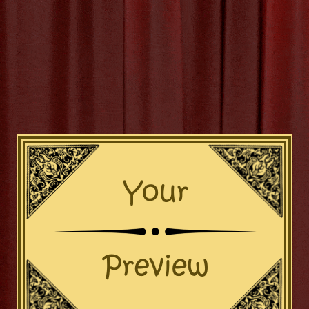
ganiseer een Creatief Works
inderfeestje voor Jouw Jarig
 Kinderfeestje: Een Creatieve en Leuke Manier om te Vieren! 
tuurlijk dat het verjaardagsfeestje van je kind een onvergetelijk
 workshop kinderfeestje is een geweldige manier om dit te real
 alleen plezier en vermaak, maar ook een creatieve en educatie
voor de jarige en zijn
[more…]
andacht vasthouden
,
allergieën
,
creatieve activiteit
,
cre
erimenteren
,
kinderfeestje
,
knutselen
,
knutselspullen
,
koken
,
l
ilderen
,
spelletjes
,
verf
,
workshop
,
workshop kinderfeestje
Categor