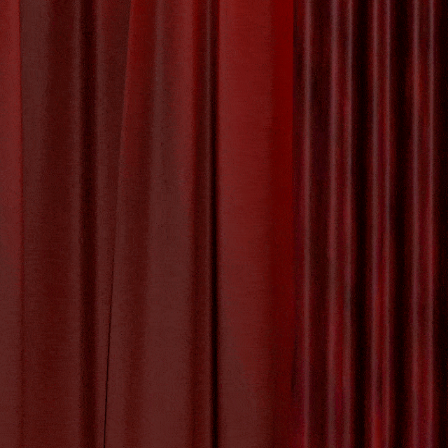
hop
e!
Als ouder
e ervaring
iseren. Het
ve ervaring
ativiteit
,
dansen
,
eeftijd
,
materialen
,
y:
Uncategorized