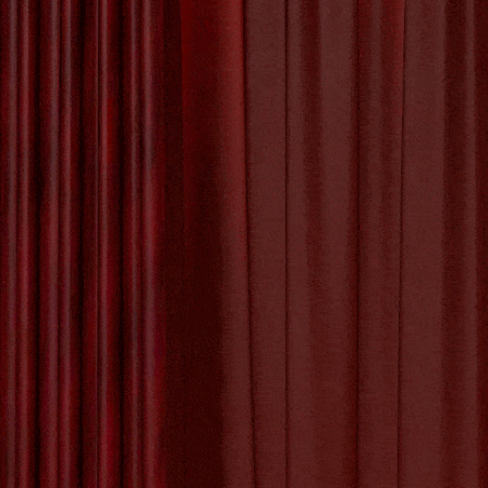
de Kunst Appel
De Kunst van Andy
Warhol: Een Icoon
Or
van de Pop Art
Beweging
K
De Evolutie van
Creativiteit: Het
Digitale Schilderij
in de Kunstwereld
Workshop
wil je na
De Kracht van
wordt. Een
Geëngageerde
biedt niet
Kunst: Kunst met
een Missie
De Visionaire
Wereld van
Hedendaagse
Tagged with:
a
Kunstenaars
dieetwensen
,
exp
papier
,
ruimte
,
sch