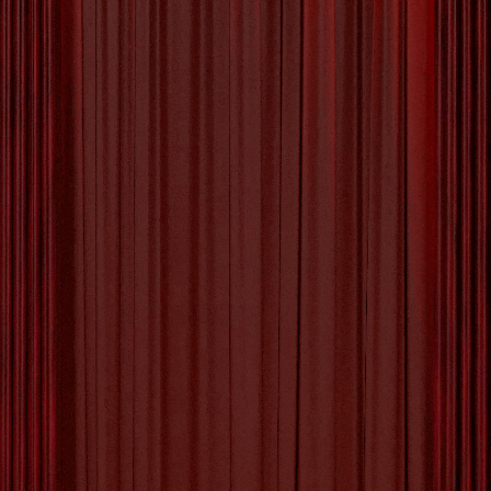
De Betovering van Moderne
Kunst: Schilderijen die
Verwonderen
De Schoonheid van Moderne Kunst: Schilderijen
die de Verbeelding Prikkelen Modernisme in de
kunst heeft de manier waarop we schoonheid
waarnemen en ervaren drastisch veranderd.
Moderne kunstenaars dagen traditionele normen
uit en creëren werken die de verbeelding
prikkelen en emoties oproepen. Een van de
meest intrigerende vormen van moderne kunst
is het moderne schilderij. Wat
[more…]
Tagged with:
abstracte vormen
,
contemplatie
,