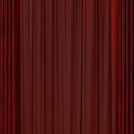
Chris Martin: Een Kunstenaar Die Verbeelding tot
Leven Brengt Chris Martin is een veelzijdige
kunstenaar die bekend staat om zijn unieke en
levendige creaties. Geboren en getogen in
België, heeft Martin een passie voor kunst die al
op jonge leeftijd begon te bloeien. Zijn artistieke
reis heeft hem geleid naar verschillende vormen
van expressie, van
[more…]
Tagged with:
abstracte vormen
,
artistiek talent
,
chris
martin
,
chris martin kunstenaar
,
creaties
,
emotie
,
figuratieve composities
,
inspiratie
,
krachtige
boodschappen
,
kunstenaar
,
materialen
,
menselijke
emotie
,
natuurlijke schoonheid
,
originaliteit
,
schilderijen
,
tentoonstellingen
,
verbeelding
,
verbeeldingskracht
Category:
Uncategorized
Berichten
1
2
…
5
Volgende
paginering