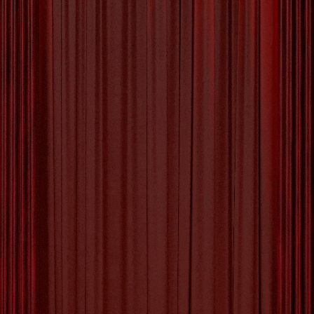
Ontdek de Pracht van de
Turkse Cultuur: Tradities,
Kunst en Gastvrijheid
De Turkse Cultuur: Een Kleurrijke Schat van
Tradities en Gastvrijheid De Turkse cultuur is
een rijke mix van tradities, geschiedenis en
gastvrijheid die teruggaat tot duizenden jaren.
Van de bruisende bazaars tot de betoverende
architectuur, Turkije staat bekend om zijn
diversiteit en levendige cultuur die mensen over
de hele wereld blijft fascineren. Tradities en
Gewoonten
[more…]
Tagged with:
baklava
,
culinaire specialiteiten
,
familiebanden
,
gastvrijheid
,
kebabs
,
keramiek
,
kunst