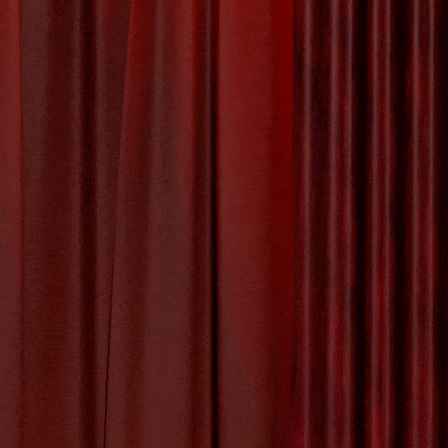
t: Een
n Geloof
euze kunst
lijke
e iconen in
un geloof
en
[more…]
iteit
,
diepgaande
loofsovertuigingen
denis
,
mozaïeken
,
boliek begrijpen
,