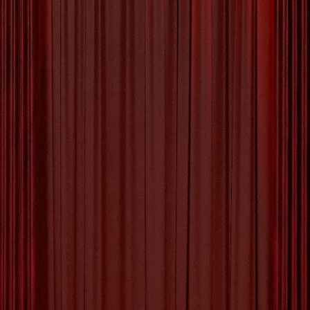
Pracht en Praal: De
Betoverende Wereld van
Rococo Kunst
De Betoverende Wereld van Rococo Kunst De
rococo kunststroming, die zijn hoogtepunt
bereikte in de 18e eeuw, staat bekend om zijn
weelderige en verfijnde esthetiek. Met zijn
kenmerkende speelsheid en elegantie heeft
rococo kunst een blijvende indruk achtergelaten
in de kunstgeschiedenis. Een van de meest
opvallende aspecten van rococo kunst is het
gebruik van zachte
[more…]
Tagged with:
18e eeuw
,
alledaagse leven
,
architectuur
,