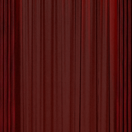
20 JANUARI 2026
BY
MVTTHEATER
‣
0
COMMENTS
De Creatieve Wereld van
de Abstracte Kunstenaar:
Een Verkenning van
Expressie en Verbeelding
De Wereld van de Abstracte
Kunstenaar
Abstracte kunst is een stroming binnen de kunstwereld
die vaak tot verwondering en discussie leidt. Abstracte
kunstenaars staan bekend om hun unieke vermogen
om emoties, ideeën en concepten uit te drukken
zonder zich te houden aan traditionele vormen of
realistische weergaven.