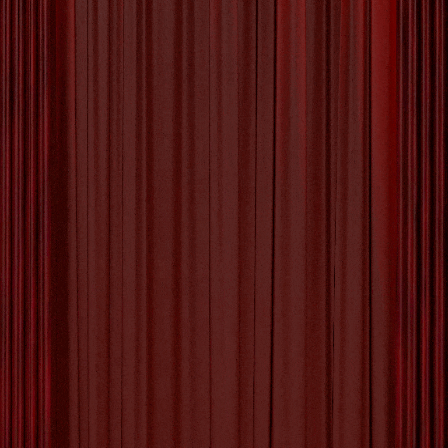
COMMENTS
Ontdek de Magie van Ons
Lokale Cultuurcentrum
Het Belang van Cultuurcentra
in de Samenleving
Cultuurcentra spelen een essentiële rol in het culturele
landschap van onze samenleving. Ze fungeren als
ontmoetingsplaatsen waar mensen samenkomen om
kunst, muziek, theater en andere vormen van culturele
expressie te ervaren. Deze centra bieden een platform
voor zowel gevestigde als opkomende artiesten om
hun talent te tonen en het publiek te inspireren.
Naast het bevorderen van artistieke creativiteit, dragen
cultuurcentra bij aan de sociale cohesie en het welzijn
van de gemeenschap. Ze creëren een gevoel van
verbondenheid en saamhorigheid door mensen uit
verschillende achtergronden samen te brengen in een