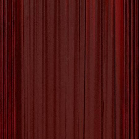
Verdiep je in de Helende
Kracht: Workshop Healing
voor Innerlijke Balans
Workshop Healing: Ontdek de Kracht van
Helende Energie Healing is een eeuwenoude
praktijk die gericht is op het herstellen van balans
en harmonie in lichaam, geest en ziel.
Tegenwoordig wint healing steeds meer aan
populariteit als een holistische benadering van
gezondheid en welzijn. Een workshop healing
kan een unieke gelegenheid bieden om kennis te
Berichten
1
2
Volgende
maken
[more…]
paginering
Tagged with:
alternatieve geneeswijzen ontdekken
,